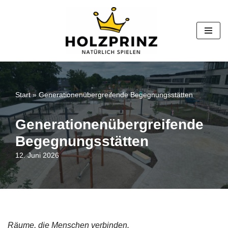
Zum
Inhalt
springen
Start
»
Generationenübergreifende Begegnungsstätten
Generationenübergreifende
Begegnungsstätten
12. Juni 2026
Räume, die Menschen verbinden.