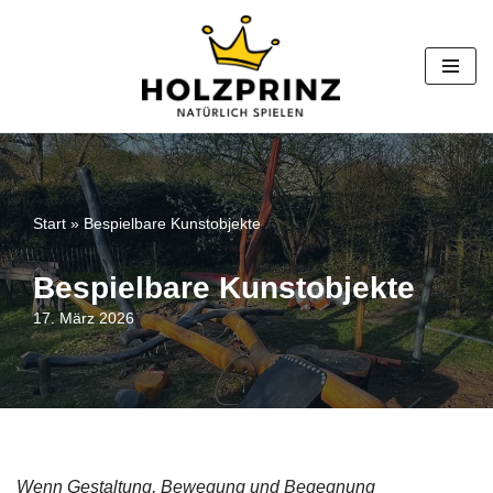
Zum
Inhalt
springen
Start
»
Bespielbare Kunstobjekte
Bespielbare Kunstobjekte
17. März 2026
Wenn Gestaltung, Bewegung und Begegnung